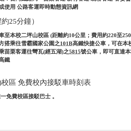
或使用
公路客運即時動態資訊網
約25分鐘）
本校二坪山校區 (距離約10公里；費用約220至250
方搭乘往雪霸國家公園之
101B
高鐵快捷公車，可在本
乘苗栗客運往彎瓦(經五湖)之
5815
號公車，即可直達本
高鐵
二)校區 免費校內接駁車時刻表
唯一免費校區接駁巴士 。