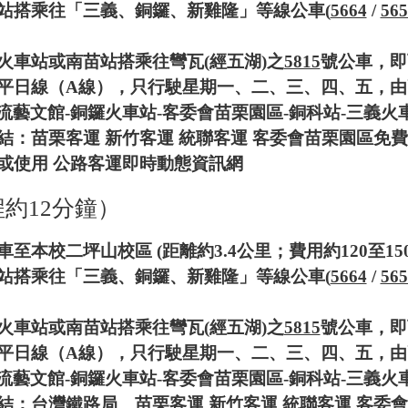
站搭乘往「三義、銅鑼、新雞隆」等線公車(
5664
/
565
火車站或南苗站搭乘往彎瓦(經五湖)之
5815
號公車，即
平日線（A線），只行駛星期一、二、三、四、五，由
濁流藝文館-銅鑼火車站-客委會苗栗園區-銅科站-三義火
結：
苗栗客運
新竹客運
統聯客運
客委會苗栗園區免費
或使用
公路客運即時動態資訊網
約12分鐘）
本校二坪山校區 (距離約3.4公里；費用約120至150
站搭乘往「三義、銅鑼、新雞隆」等線公車(
5664
/
565
火車站或南苗站搭乘往彎瓦(經五湖)之
5815
號公車，即
平日線（A線），只行駛星期一、二、三、四、五，由
濁流藝文館-銅鑼火車站-客委會苗栗園區-銅科站-三義火
結：
台灣鐵路局
苗栗客運
新竹客運
統聯客運
客委會