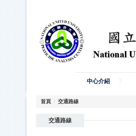
跳
到
主
要
內
容
區
中心介紹
首頁
交通路線
交通路線