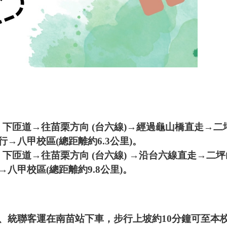
) 下匝道→往苗栗方向 (台六線)→經過龜山橋直走→二坪
→八甲校區(總距離約6.3公里)。
) 下匝道→往苗栗方向 (台六線) →沿台六線直走→二坪
八甲校區(總距離約9.8公里)。
、統聯客運在南苗站下車，步行上坡約10分鐘可至本